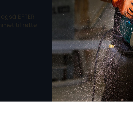
, også EFTER
met til rette