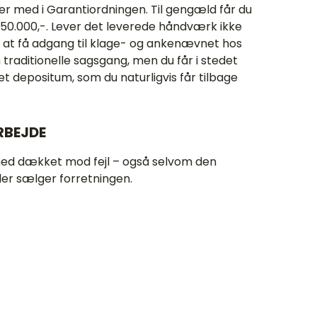
r med i Garantiordningen. Til gengæld får du
il 150.000,-. Lever det leverede håndværk ikke
il at få adgang til klage- og ankenævnet hos
traditionelle sagsgang, men du får i stedet
t depositum, som du naturligvis får tilbage
RBEJDE
med dækket mod fejl – også selvom den
ler sælger forretningen.