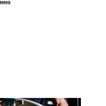
NING
NING