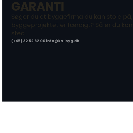
GARANTI
Søger du et byggefirma du kan stole på
byggeprojektet er færdigt? Så er du kom
sted.
(+45) 32 52 32 00
info@kn-byg.dk